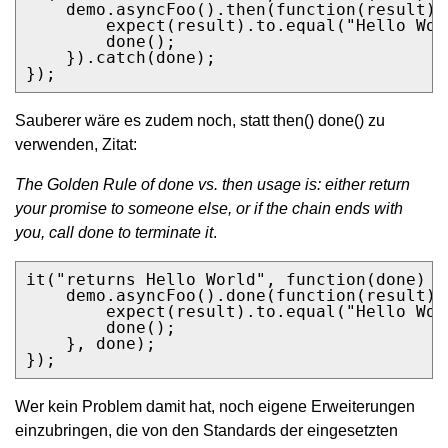
    demo.asyncFoo().then(function(result) {
        expect(result).to.equal("Hello Worl
        done();

    }).catch(done);

});
Sauberer wäre es zudem noch, statt then() done() zu
verwenden, Zitat:
The Golden Rule of done vs. then usage is: either return
your promise to someone else, or if the chain ends with
you, call done to terminate it
.
it("returns Hello World", function(done) {

    demo.asyncFoo().done(function(result) {
        expect(result).to.equal("Hello Worl
        done();

    }, done);

});
Wer kein Problem damit hat, noch eigene Erweiterungen
einzubringen, die von den Standards der eingesetzten