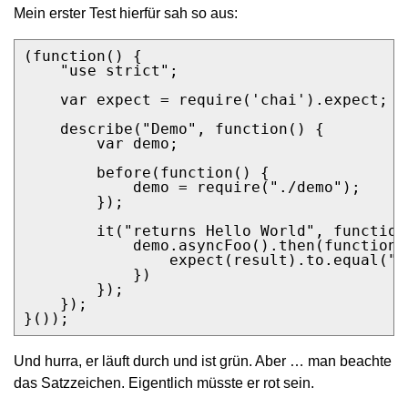
Mein erster Test hierfür sah so aus:
(function() {

    "use strict";

    var expect = require('chai').expect;

    describe("Demo", function() {

        var demo;

        before(function() {

            demo = require("./demo");

        });

        it("returns Hello World", function(
            demo.asyncFoo().then(function(r
                expect(result).to.equal("H
            })

        });

    });

}());
Und hurra, er läuft durch und ist grün. Aber … man beachte
das Satzzeichen. Eigentlich müsste er rot sein.