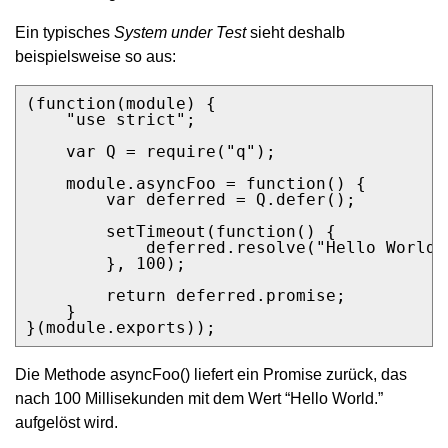
Ein typisches
System under Test
sieht deshalb
beispielsweise so aus:
(function(module) {

    "use strict";

    var Q = require("q");

    module.asyncFoo = function() {

        var deferred = Q.defer();

        setTimeout(function() {

            deferred.resolve("Hello World."
        }, 100);

        return deferred.promise;

    }

}(module.exports));
Die Methode asyncFoo() liefert ein Promise zurück, das
nach 100 Millisekunden mit dem Wert “Hello World.”
aufgelöst wird.