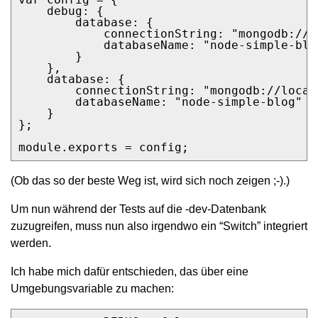
    debug: {

        database: {

            connectionString: "mongodb://l
            databaseName: "node-simple-blog
        }

    },

    database: {

        connectionString: "mongodb://local
        databaseName: "node-simple-blog"

    }

};

module.exports = config;
(Ob das so der beste Weg ist, wird sich noch zeigen ;-).)
Um nun während der Tests auf die -dev-Datenbank
zuzugreifen, muss nun also irgendwo ein “Switch” integriert
werden.
Ich habe mich dafür entschieden, das über eine
Umgebungsvariable zu machen: